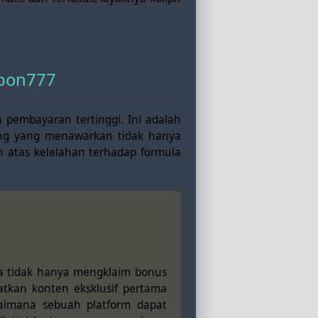
lis dan terfokus, layaknya kokpit
nbon777
 pembayaran tertinggi. Ini adalah
ng yang menawarkan tidak hanya
n atas kelelahan terhadap formula
da tidak hanya mengklaim bonus
tkan konten eksklusif pertama