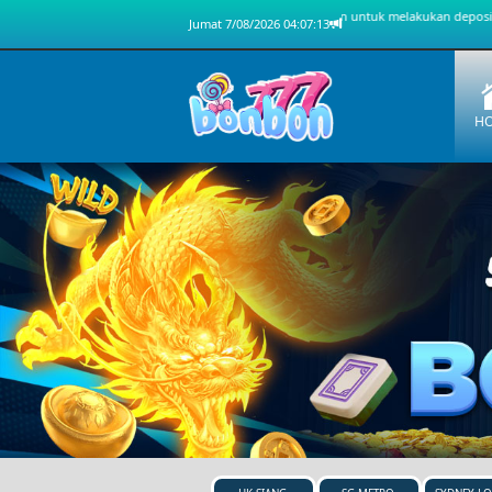
diharapkan untuk melakukan deposit melal
Jumat 7/08/2026 04:07:14
H