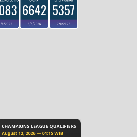
KONG LOTTO
QATAR
TOTO WUHAN
083
6642
5357
6/8/2026
6/8/2026
7/8/2026
-FOOTBALL F24 INTERNATIONAL
FRIENDLY