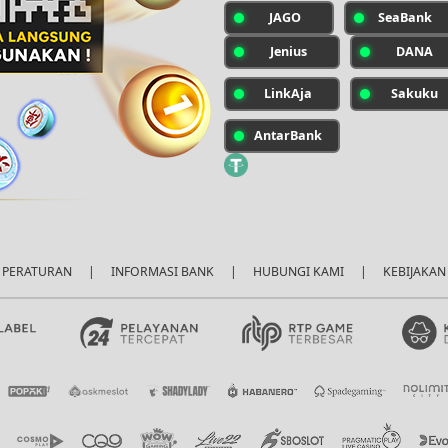
nk
NOBU
Maybank
Jenius
DANA
LinkAja
Sakuku
AntarBank
PERATURAN
|
INFORMASI BANK
|
HUBUNGI KAMI
|
KEBIJAKAN