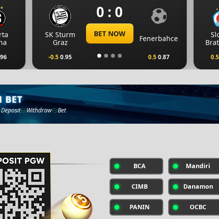
1 : 0
BET NOW
Saint-
e-Atletico
e-Chelsea
oise
Madrid
e-G
1.00
0.00
0.64
0.00
-0.88
0.
 BET
Deposit
Withdraw
Bet
i
BNI
BRI
Mestika
on
Permata
BJB
SAQU
DKI
BSI