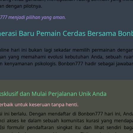
rang Anda gunakan, menciptakan ruang bermain yang minima
n dengan pilotnya.
777 menjadi pilihan yang aman.
enerasi Baru Pemain Cerdas Bersama Bo
ine hari ini bukan lagi sekadar memilih permainan dengan
ngan yang memahami evolusi kebutuhan Anda, sebuah rua
 dan kenyamanan psikologis. Bonbon777 hadir sebagai jawaba
sklusif dan Mulai Perjalanan Unik Anda
erbaik untuk keseruan tanpa henti.
i ini berlalu. Dengan mendaftar di Bonbon777 hari ini, An
ci akses ke dalam sebuah komunitas kurasi yang mendapa