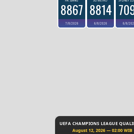
HK SIANG
SG METRO
SYDNEY L
8867
8814
70
7/8/2026
6/8/2026
6/8/20
UEFA CHAMPIONS LEAGUE QUALI
August 11, 2026 — 22:59 WIB