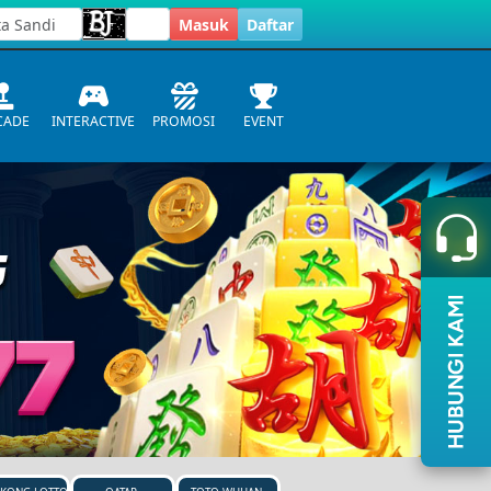
approve..
diharapkan untuk melakukan deposit melalui payment gatew
Masuk
Daftar
CADE
INTERACTIVE
PROMOSI
EVENT