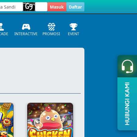
prove..
diharapkan untuk melakukan deposit melalui payment gateway
Masuk
Daftar
CADE
INTERACTIVE
PROMOSI
EVENT