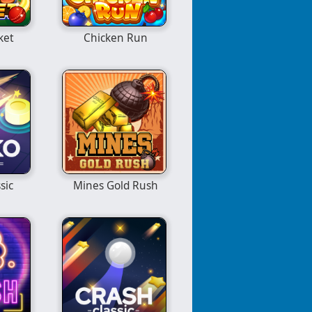
ket
Chicken Run
sic
Mines Gold Rush