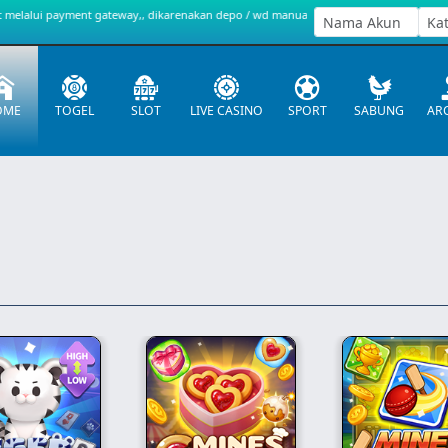
 payment gateway,, dikarenakan depo / wd manual akan mengalami keterlambatan ap
OME
TOGEL
SLOT
LIVE CASINO
SPORT
SABUNG
AR