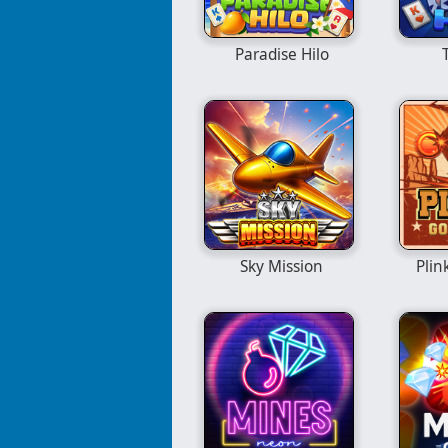
Paradise Hilo
Sky Mission
Plin