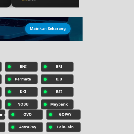
es
Mines Soccer
Mainkan Sekarang
 Coco
Limbo
Superbank
Allobank
OVO
GOPAY
AstraPay
Lain-lain
ngo
Gold Rush: Boomers