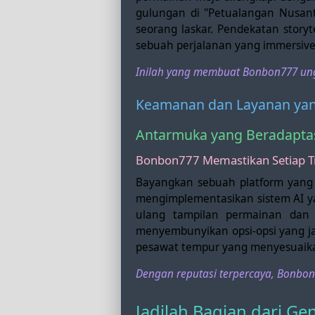
gulungan di "Petualangan Nusant
seorang laskar. Pendekatan stor
sebuah perjalanan yang immersive
Inilah yang membuat Bonbon777 unggu
Keamanan dan Layanan yang
Antarmuka yang Beradapta
Bonbon777 Memastikan Setiap T
Bayangkan sebuah platform yang
mengimplementasikan sistem AI ya
ulang tampilan permainan dan 
menyembunyikan opsi-opsi yang ja
pesawat tempur yang menyesuaika
Dengan reputasi terpercaya, Bonbon
Jadilah Bagian dari G