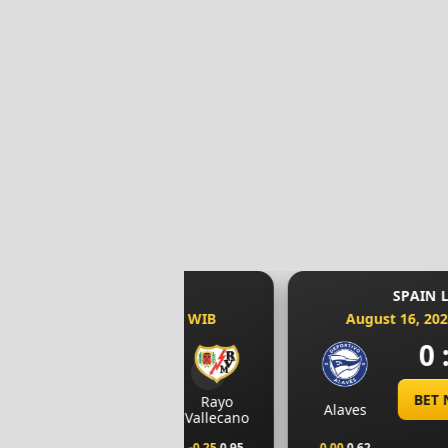
Limbo Classic
Mi
Gold Rush: Wild Dig
Fore
UEFA CHAMPIONS LEAGUE QUALI
August 12, 2026 — 01:30 WIB
0 : 0
Previous
BET NOW
SK Sturm
Fener
Graz
-0.5
0.95
0.5
0